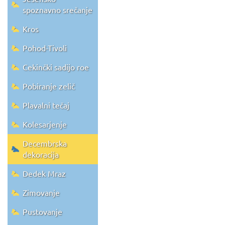
spoznavno srečanje
Kros
Pohod-Tivoli
Cekinčki sadijo roe
Pobiranje zelič
Plavalni tečaj
Kolesarjenje
Decembrska
dekoracija
Dedek Mraz
Zimovanje
Pustovanje