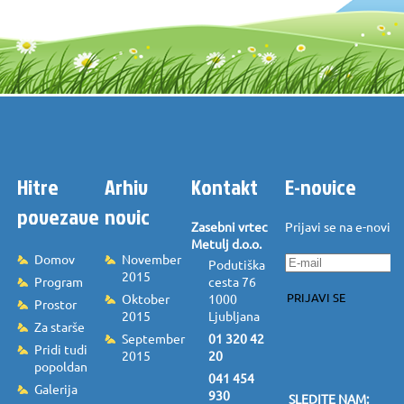
Hitre
Arhiv
Kontakt
E-novice
povezave
novic
Zasebni vrtec
Prijavi se na e-novice
Metulj d.o.o.
Domov
November
Podutiška
2015
Program
cesta 76
PRIJAVI SE
Oktober
1000
Prostor
2015
Ljubljana
Za starše
September
01 320 42
Pridi tudi
2015
20
popoldan
041 454
Galerija
930
SLEDITE NAM: