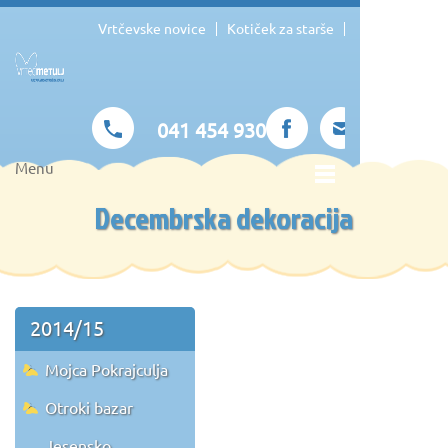
Vrtčevske novice
Kotiček za starše
041 454 930
Menu
Decembrska dekoracija
2014/15
Mojca Pokrajculja
Otroki bazar
Jesensko