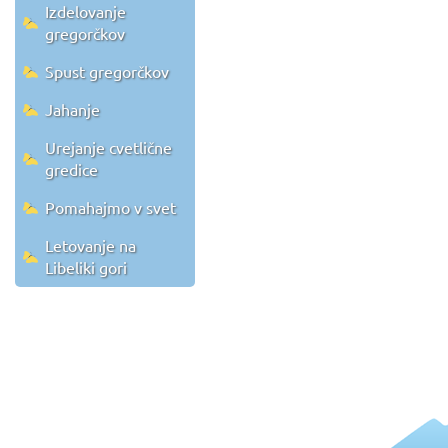
Izdelovanje
gregorčkov
Spust gregorčkov
Jahanje
Urejanje cvetlične
gredice
Pomahajmo v svet
Letovanje na
Libeliki gori