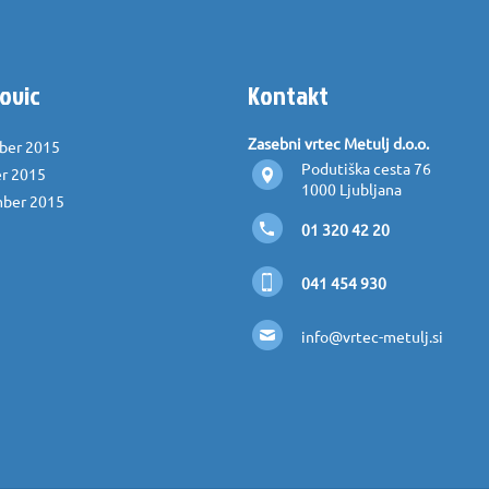
ovic
Kontakt
Zasebni vrtec Metulj d.o.o.
ber 2015
Podutiška cesta 76
r 2015
1000 Ljubljana
ber 2015
01 320 42 20
041 454 930
info@vrtec-metulj.si