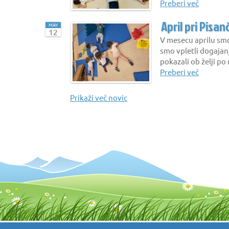
Preberi več
April pri Pisan
MAY
12
V mesecu aprilu smo
smo vpletli dogajanje
pokazali ob želji po
Preberi več
Prikaži več novic