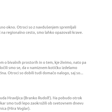
usno okno. Otroci so z navdušenjem spremljali
jal na regionalno cesto, smo lahko opazovali krave.
 o bivalnih prostorih in o tem, kje živimo, nato pa
dločili smo se, da v namiznem kotičku izdelamo
na. Otroci so dobili tudi domačo nalogo, saj so...
 Huda Mravljica (Branko Rudolf). Na pobudo otrok
m, kar smo tudi lepo zaokrožili ob svetovnem dnevu
nica (Mira Voglar).