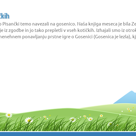
čkih
 Pisančki temo navezali na gosenico. Naša knjiga meseca je bila Ze
 iz zgodbe in jo tako prepletli v vseh kotičkih. Izhajali smo iz otrok
 nenehnem ponavljanju prstne igre o Gosenici (Gosenica je lezla), 