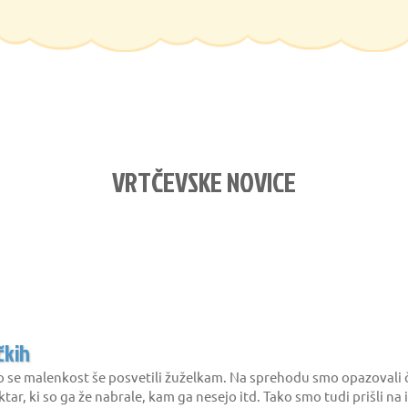
VRTČEVSKE NOVICE
čkih
se malenkost še posvetili žuželkam. Na sprehodu smo opazovali čeb
ktar, ki so ga že nabrale, kam ga nesejo itd. Tako smo tudi prišli n