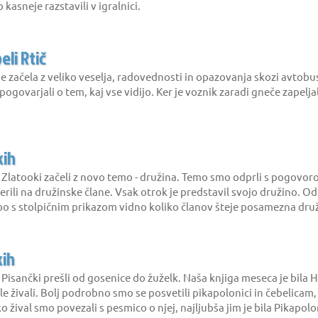
kasneje razstavili v igralnici.
li Rtič
 je začela z veliko veselja, radovednosti in opazovanja skozi avtob
 pogovarjali o tem, kaj vse vidijo. Ker je voznik zaradi gneče zapel
kih
latooki začeli z novo temo - družina. Temo smo odprli s pogovorom
ili na družinske člane. Vsak otrok je predstavil svojo družino. O
bo s stolpičnim prikazom vidno koliko članov šteje posamezna druži
kih
isančki prešli od gosenice do žuželk. Naša knjiga meseca je bila
ale živali. Bolj podrobno smo se posvetili pikapolonici in čebelica
ko žival smo povezali s pesmico o njej, najljubša jim je bila Pikapolo