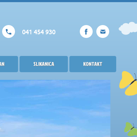
041 454 930
AN
SLIKANICA
KONTAKT