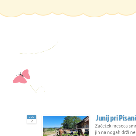
Junij pri Pisan
JUL
2
Začetek meseca smo 
jih na nogah drži ne