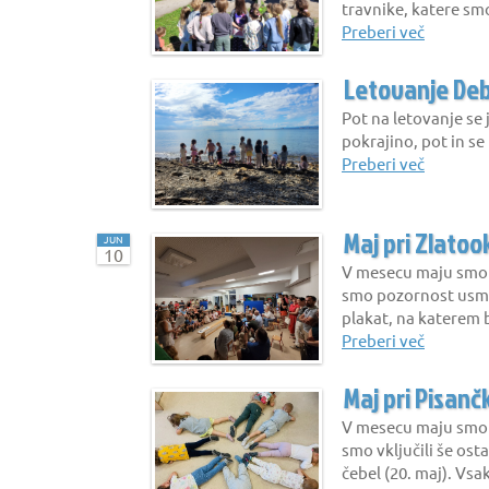
travnike, katere smo 
Preberi več
Letovanje Debe
Pot na letovanje se
pokrajino, pot in se
Preberi več
Maj pri Zlatoo
JUN
10
V mesecu maju smo Z
smo pozornost usmer
plakat, na katerem 
Preberi več
Maj pri Pisanč
V mesecu maju smo P
smo vključili še ost
čebel (20. maj). Vsa